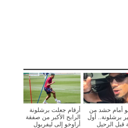
Sha
Re
Pi
و أمام حشد من
أرقام جعلت برشلونة
ر برشلونة.. أول
الرابح الأكبر من صفقة
 قبل الرحيل
أراوخو إلى ليفربول