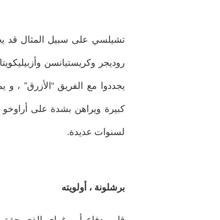
تشيلسي على سبيل المثال قد يخس
روديجر وكريستيانسن وأزبيليكويتا
يجددوا مع الفريق “الأزرق” ، و 
كبيرة ويراهن بشدة على أراوخ
لسنوات عديدة.
برشلونة ، أولويته
قلب دفاع أوروغواي الذي حقق ا