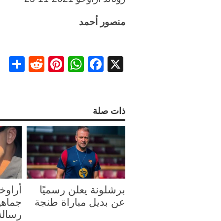
منصور أحمد
re
ddit
nterest
WhatsApp
Facebook
X
ذات صلة
برشلونة يعلن رسميًا
أراوخ
عن بديل مباراة طنجة
جماهي
رسالة