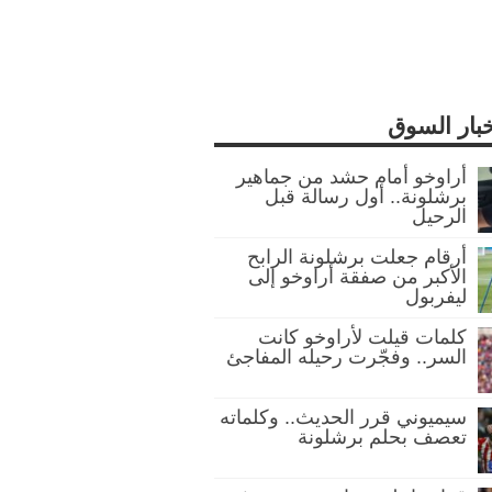
خبار السوق
أراوخو أمام حشد من جماهير
برشلونة.. أول رسالة قبل
الرحيل
أرقام جعلت برشلونة الرابح
الأكبر من صفقة أراوخو إلى
ليفربول
كلمات قيلت لأراوخو كانت
السر.. وفجّرت رحيله المفاجئ
سيميوني قرر الحديث.. وكلماته
تعصف بحلم برشلونة