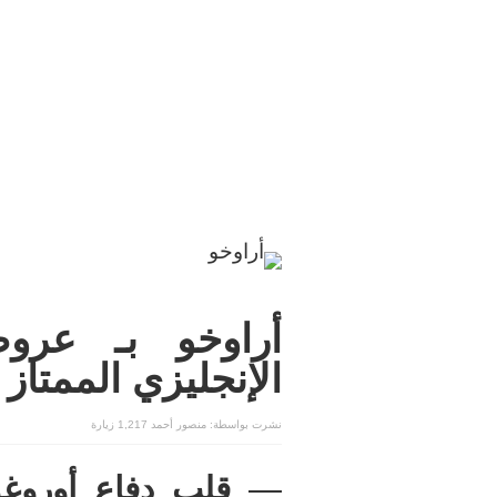
أراوخو بـ عرو
الإنجليزي الممتاز
نشرت بواسطة:
منصور أحمد
1,217 زيارة
—