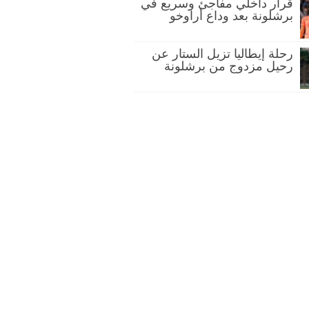
قرار داخلي مفاجئ وسريع في
برشلونة بعد وداع أراوخو
رحلة إيطاليا تزيل الستار عن
رحيل مزدوج من برشلونة