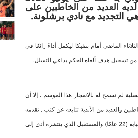
يون ، لديه العديد من الخاطبين على
هي التجديد مع نادي برشلونة.
ثلاثاء الماضي أمام بنفيكا ليكمل أداءً رائعًا في
 من تسجيل هدف ألغاه الحكم بداعي التسلل.
لية لم تسمح له بالانفجار هذا الموسم ، إلا أن
اطبين والعديد من الأندية تتابعه عن كثب , تقدمه
في برشلونة جنبًا إلى جنب مع شبابه (22 عامًا) والمستقبل الذي ينتظره أدى إلى