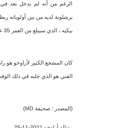
الرغم من أنه لم يدخل بعد في م
برشلونة لديه من بين أولوياته رب
بيكيه ، الذي سيبلغ من العمر 35 عامًا في فبراير المقبل.
كان المشجع الكبير لأراوخو هو رام
الفني هو الذي جلبه في ذلك الوق
(المصدر : صحيفة MD)
رونالد أراوخو
2021-11-25