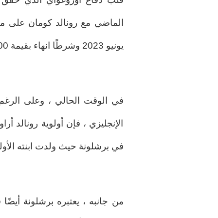
الماضي مع رونالد كومان على مقا
يونيو 2023 وشرطًا انهاء بقيمة 200 مليون يورو.
في الوقت الحالي ، وعلى الرغم
الإنجليزي ، فإن أولوية رونالد أر
في برشلونة حيث ولدت ابنته الأو
من جانبه ، يعتبره برشلونة أيضً