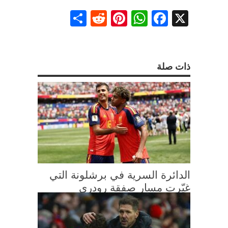
Share
Reddit
Pinterest
WhatsApp
Facebook
X
ذات صلة
الدائرة السرية في برشلونة التي
غيّرت مسار صفقة رودري