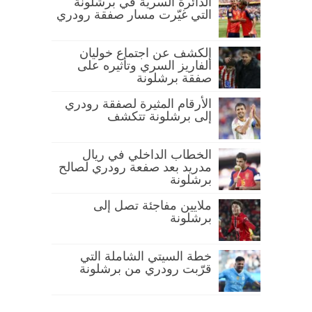
الدائرة السرية في برشلونة
التي غيّرت مسار صفقة رودري
الكشف عن اجتماع خوليان
ألفاريز السري وتأثيره على
صفقة برشلونة
الأرقام المثيرة لصفقة رودري
إلى برشلونة تتكشف
الخطاب الداخلي في ريال
مدريد بعد صفعة رودري لصالح
برشلونة
ملايين مفاجئة تصل إلى
برشلونة
خطة السيتي الشاملة التي
قرّبت رودري من برشلونة