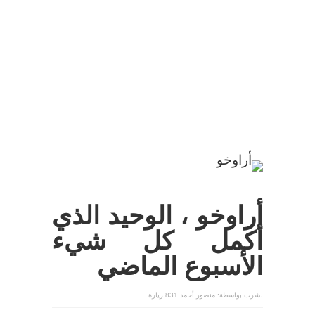
أراوخو ، الوحيد الذي
أكمل كل شيء
الأسبوع الماضي
نشرت بواسطة:
منصور أحمد
831 زيارة