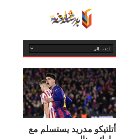
أتلتيكو مدريد يستسلم مع