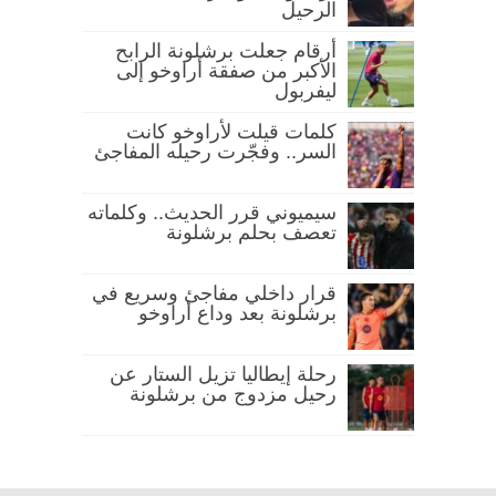
الرحيل
أرقام جعلت برشلونة الرابح
الأكبر من صفقة أراوخو إلى
ليفربول
كلمات قيلت لأراوخو كانت
السر.. وفجّرت رحيله المفاجئ
سيميوني قرر الحديث.. وكلماته
تعصف بحلم برشلونة
قرار داخلي مفاجئ وسريع في
برشلونة بعد وداع أراوخو
رحلة إيطاليا تزيل الستار عن
رحيل مزدوج من برشلونة