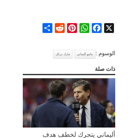
Share
Reddit
Pinterest
WhatsApp
Facebook
X
الوسوم :
ماتيو أليماني
مارك برنال
ذات صلة
أليماني يتحرك لخطف هدف