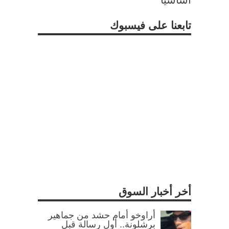
تابعنا على فيسبوك
أخر أخبار السوق
أراوخو أمام حشد من جماهير
برشلونة.. أول رسالة قبل